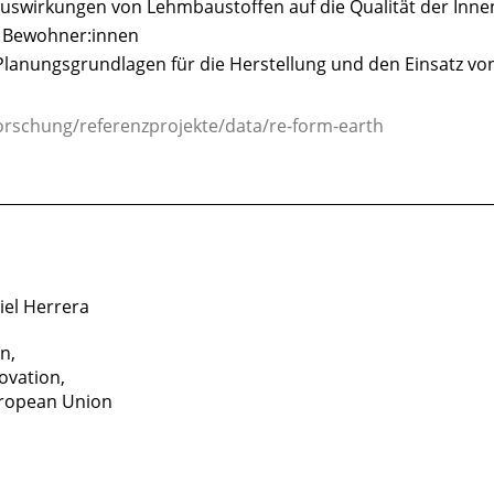
Auswirkungen von Lehmbaustoffen auf die Qualität der Inn
r Bewohner:innen
Planungsgrundlagen für die Herstellung und den Einsatz v
forschung/referenzprojekte/data/re-form-earth
________________________________________________________________
iel Herrera
n,
ovation,
uropean Union