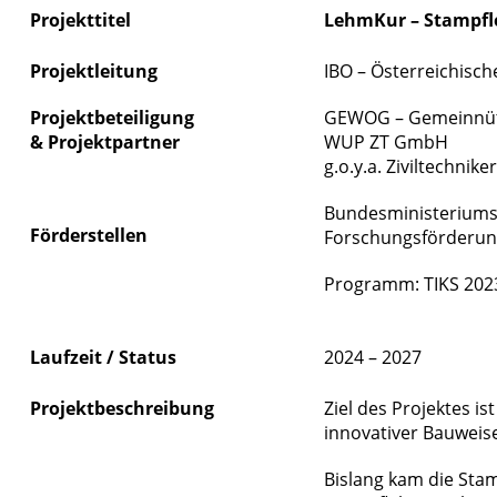
Projekttitel
LehmKur – Stampf
Projektleitung
IBO – Österreichisch
Projektbeteiligung
GEWOG – Gemeinnütz
&
Projektpartner
WUP ZT GmbH
g.o.y.a. Ziviltechni
Bundesministeriums 
Förderstellen
Forschungsförderung
Programm: TIKS 2023
Laufzeit / Status
2024 – 2027
Projektbeschreibung
Ziel des Projektes 
innovativer Bauweis
Bislang kam die Sta