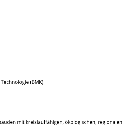
___________________
d Technologie (BMK)
uden mit kreislauffähigen, ökologischen, regionalen