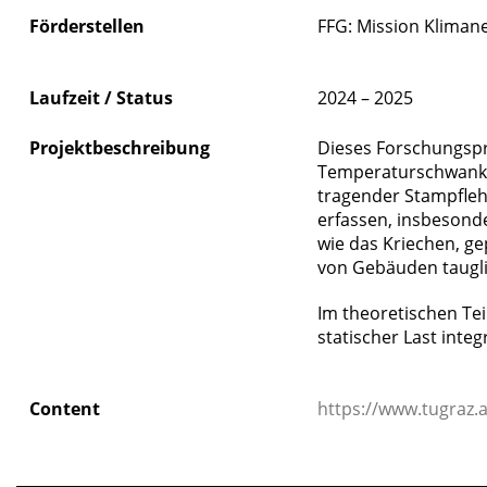
Förderstellen
FFG: Mission Klimane
Laufzeit / Status
2024 – 2025
Projektbeschreibung
Dieses Forschungsp
Temperaturschwankun
tragender Stampfle
erfassen, insbesond
wie das Kriechen, g
von Gebäuden tauglic
Im theoretischen Tei
statischer Last integr
Content
https://www.tugraz.
_____________________________________________________________