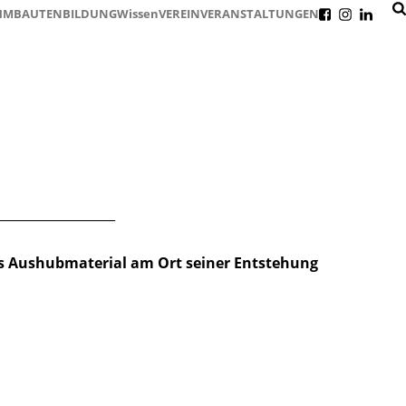
HMBAUTEN
BILDUNG
Wissen
VEREIN
VERANSTALTUNGEN
f
i
l
___________________
us Aushubmaterial am Ort seiner Entstehung