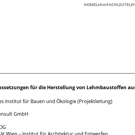
HOME
Lehm
FACHLEUTE
LE
________________________________________________________________
aussetzungen für die Herstellung von Lehmbaustoffen a
es Institut für Bauen und Ökologie (Projektleitung)
onsult GmbH
 OG
ät Wien – Institut für Architektur und Entwerfen