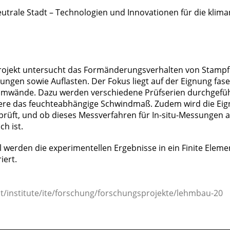
utrale Stadt – Technologien und Innovationen für die klima
rojekt untersucht das Formänderungsverhalten von Stampf
gen sowie Auflasten. Der Fokus liegt auf der Eignung fas
hmwände. Dazu werden verschiedene Prüfserien durchgefü
ere das feuchteabhängige Schwindmaß. Zudem wird die Eig
eprüft, und ob dieses Messverfahren für In-situ-Messungen
h ist.
l werden die experimentellen Ergebnisse in ein Finite Elem
iert.
at/institute/ite/forschung/forschungsprojekte/lehmbau-20
________________________________________________________________