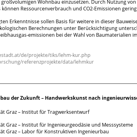
großvolumigen Wohnbau einzusetzen. Durch Nutzung von Ma
 können Ressourcenverbrauch und CO2-Emissionen gering 
gten Erkenntnisse sollen Basis für weitere in dieser Bauweis
ologischen Berechnungen unter Berücksichtigung untersch
Treibhausgas-emissionen bei der Wahl von Baumaterialien
estadt.at/de/projekte/tiks/lehm-kur.php
forschung/referenzprojekte/data/lehmkur
________________________________________________________________
bau der Zukunft – Handwerkskunst nach ingenieurwiss
ät Graz – Institut für Tragwerksentwurf
ät Graz – Institut für Ingenieurgeodäsie und Messsysteme
ät Graz – Labor für Konstruktiven Ingenieurbau