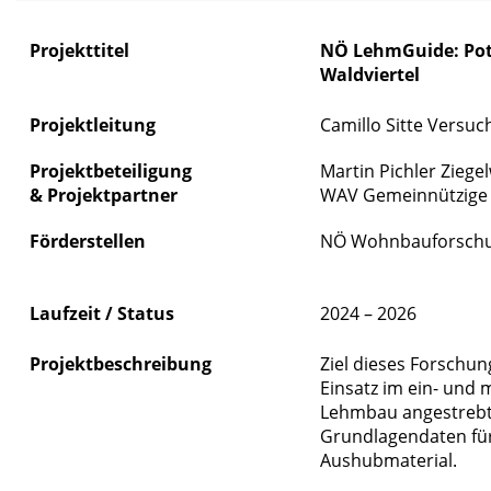
Projekttitel
NÖ LehmGuide: Pote
Waldviertel
Projektleitung
Camillo Sitte Versuc
Projektbeteiligung
Martin Pichler Zie
&
Projektpartner
WAV Gemeinnützige 
Förderstellen
NÖ Wohnbauforschun
Laufzeit / Status
2024 – 2026
Projektbeschreibung
Ziel dieses Forschu
Einsatz im ein- und
Lehmbau angestrebt:
Grundlagendaten für
Aushubmaterial.