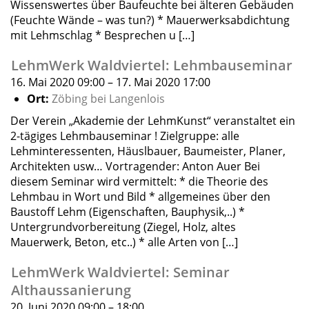
Wissenswertes über Baufeuchte bei älteren Gebäuden
(Feuchte Wände – was tun?) * Mauerwerksabdichtung
mit Lehmschlag * Besprechen u […]
LehmWerk Waldviertel: Lehmbauseminar
16. Mai 2020 09:00
–
17. Mai 2020 17:00
Ort:
Zöbing bei Langenlois
Der Verein „Akademie der LehmKunst“ veranstaltet ein
2-tägiges Lehmbauseminar ! Zielgruppe: alle
Lehminteressenten, Häuslbauer, Baumeister, Planer,
Architekten usw… Vortragender: Anton Auer Bei
diesem Seminar wird vermittelt: * die Theorie des
Lehmbau in Wort und Bild * allgemeines über den
Baustoff Lehm (Eigenschaften, Bauphysik,..) *
Untergrundvorbereitung (Ziegel, Holz, altes
Mauerwerk, Beton, etc..) * alle Arten von […]
LehmWerk Waldviertel: Seminar
Althaussanierung
20. Juni 2020 09:00
–
18:00