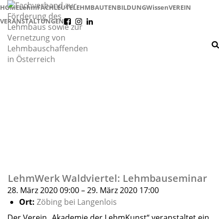
HOME
Lehm
FACHLEUTE
LEHMBAUTEN
BILDUNG
Wissen
VEREIN
VERANSTALTUNGEN
f
i
l
LehmWerk Waldviertel: Lehmbauseminar
28. März 2020 09:00
–
29. März 2020 17:00
Ort:
Zöbing bei Langenlois
Der Verein „Akademie der LehmKunst“ veranstaltet ein