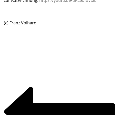
zur Aufzeichnung:
https://youtu.be/dKL6ofoVxic
/
/
(c) Franz Volhard