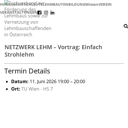
HOME
Lehm
FACHLEUTE
LEHMBAUTEN
BILDUNG
Wissen
VEREIN
VERANSTALTUNGEN
f
i
l
NETZWERK LEHM – Vortrag: Einfach
Strohlehm
Termin Details
Datum:
11. Juni 2026 19:00
–
20:00
Ort:
TU Wien - HS 7