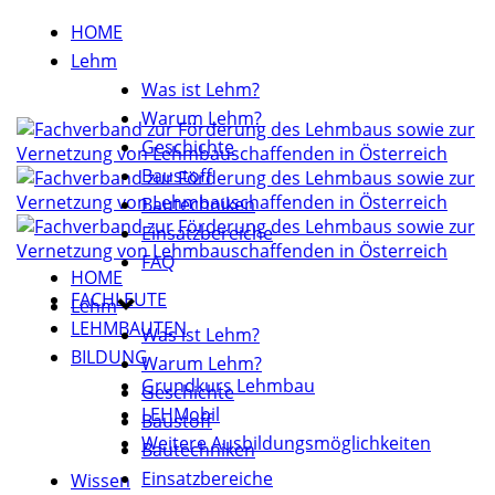
HOME
Lehm
Was ist Lehm?
Warum Lehm?
Geschichte
Baustoff
Bautechniken
Einsatzbereiche
FAQ
HOME
FACHLEUTE
Lehm
LEHMBAUTEN
Was ist Lehm?
BILDUNG
Warum Lehm?
Grundkurs Lehmbau
Geschichte
LEHMobil
Baustoff
Weitere Ausbildungsmöglichkeiten
Bautechniken
Einsatzbereiche
Wissen