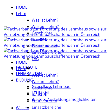
HOME
Lehm
Was ist Lehm?
Warum Lehm?
Geschichte
Baustoff
Bautechniken
Einsatzbereiche
FAQ
HOME
FACHLEUTE
Lehm
LEHMBAUTEN
Was ist Lehm?
BILDUNG
Warum Lehm?
Grundkurs Lehmbau
Geschichte
LEHMobil
Baustoff
Weitere Ausbildungsmöglichkeiten
Bautechniken
Einsatzbereiche
Wissen