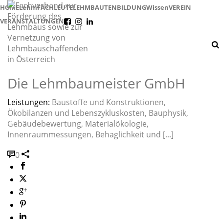
HOME
Lehm
FACHLEUTE
LEHMBAUTEN
BILDUNG
Wissen
VEREIN
VERANSTALTUNGEN
f
i
l
Die Lehmbaumeister GmbH
Leistungen:
Baustoffe und Konstruktionen,
Ökobilanzen und Lebenszykluskosten, Bauphysik,
Gebäudebewertung, Materialökologie,
Innenraummessungen, Behaglichkeit und [...]
0