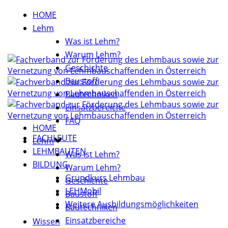
HOME
Lehm
Was ist Lehm?
Warum Lehm?
Geschichte
Baustoff
Bautechniken
Einsatzbereiche
FAQ
HOME
FACHLEUTE
Lehm
LEHMBAUTEN
Was ist Lehm?
BILDUNG
Warum Lehm?
Grundkurs Lehmbau
Geschichte
LEHMobil
Baustoff
Weitere Ausbildungsmöglichkeiten
Bautechniken
Einsatzbereiche
Wissen