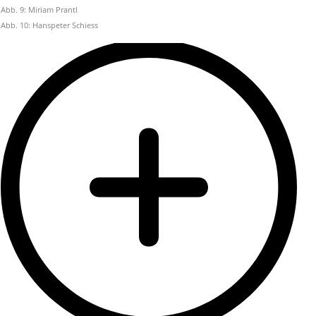
Abb. 9: Miriam Prantl
Abb. 10: Hanspeter Schiess