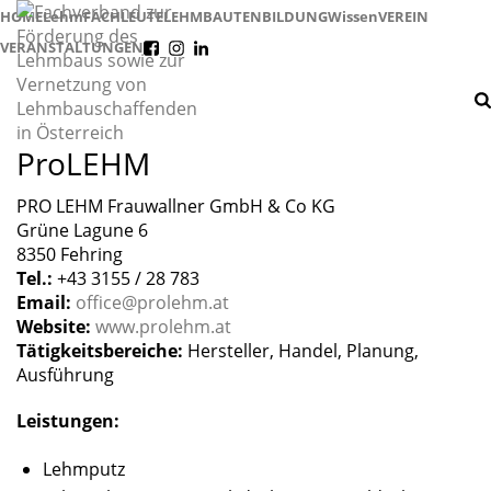
HOME
Lehm
FACHLEUTE
LEHMBAUTEN
BILDUNG
Wissen
VEREIN
VERANSTALTUNGEN
f
i
l
ProLEHM
PRO LEHM Frauwallner GmbH & Co KG
Grüne Lagune 6
8350 Fehring
Tel.:
+43 3155 / 28 783
Email:
office@prolehm.at
Website:
www.prolehm.at
Tätigkeitsbereiche:
Hersteller, Handel, Planung,
Ausführung
Leistungen:
Lehmputz