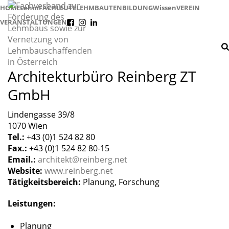
HOME
Lehm
FACHLEUTE
LEHMBAUTEN
BILDUNG
Wissen
VEREIN
VERANSTALTUNGEN
f
i
l
Architekturbüro Reinberg ZT
GmbH
Lindengasse 39/8
1070 Wien
Tel.:
+43 (0)1 524 82 80
Fax.:
+43 (0)1 524 82 80-15
Email.:
architekt@reinberg.net
Website:
www.reinberg.net
Tätigkeitsbereich:
Planung, Forschung
Leistungen:
Planung