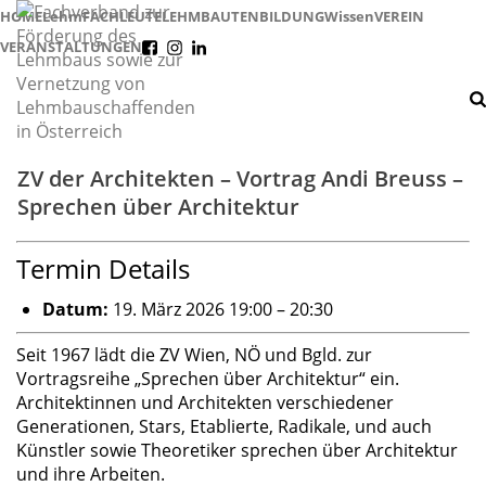
HOME
Lehm
FACHLEUTE
LEHMBAUTEN
BILDUNG
Wissen
VEREIN
VERANSTALTUNGEN
f
i
l
ZV der Architekten – Vortrag Andi Breuss –
Sprechen über Architektur
Termin Details
Datum:
19. März 2026 19:00
–
20:30
Seit 1967 lädt die ZV Wien, NÖ und Bgld. zur
Vortragsreihe „Sprechen über Architektur“ ein.
Architektinnen und Architekten verschiedener
Generationen, Stars, Etablierte, Radikale, und auch
Künstler sowie Theoretiker sprechen über Architektur
und ihre Arbeiten.