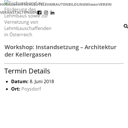
HOME
Lehm
FACHLEUTE
LEHMBAUTEN
BILDUNG
Wissen
VEREIN
VERANSTALTUNGEN
f
i
l
Workshop: Instandsetzung – Architektur
der Kellergassen
Termin Details
Datum:
8. Juni 2018
Ort:
Poysdorf