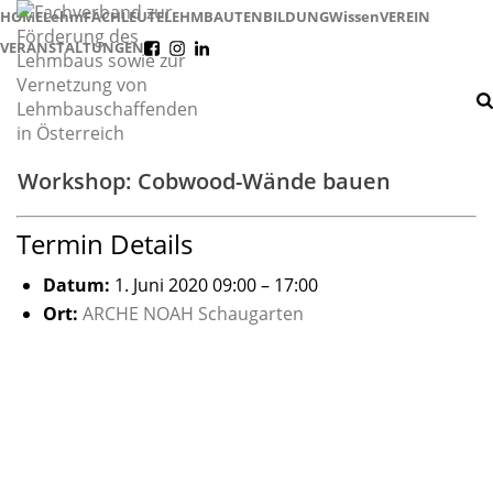
HOME
Lehm
FACHLEUTE
LEHMBAUTEN
BILDUNG
Wissen
VEREIN
VERANSTALTUNGEN
f
i
l
Workshop: Cobwood-Wände bauen
Termin Details
Datum:
1. Juni 2020 09:00
–
17:00
Ort:
ARCHE NOAH Schaugarten