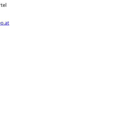
tel
o.at