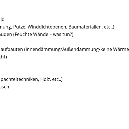
ild
ung, Putze, Winddichtebenen, Baumaterialien, etc..)
äuden (Feuchte Wände – was tun?)
 Wandaufbauten (Innendämmung/Außendämmung/keine Wär
ht)
achteltechniken, Holz, etc..)
usch