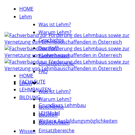
HOME
Lehm
Was ist Lehm?
Warum Lehm?
Geschichte
Baustoff
Bautechniken
Einsatzbereiche
FAQ
HOME
FACHLEUTE
Lehm
LEHMBAUTEN
Was ist Lehm?
BILDUNG
Warum Lehm?
Grundkurs Lehmbau
Geschichte
LEHMobil
Baustoff
Weitere Ausbildungsmöglichkeiten
Bautechniken
Einsatzbereiche
Wissen