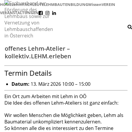
HOME
Lehm
FACHLEUTE
LEHMBAUTEN
BILDUNG
Wissen
VEREIN
VERANSTALTUNGEN
f
i
l
offenes Lehm-Atelier –
kollektiv.LEHM.erleben
Termin Details
Datum:
13. März 2026 10:00
–
15:00
Ein Ort zum Arbeiten mit Lehm in OÖ
Die Idee des offenen Lehm-Ateliers ist ganz einfach:
Wir wollen Menschen die Möglichkeit geben, Lehm als
Baumaterial unkompliziert kennenzulernen.
So können alle die es interessiert zu den Termine