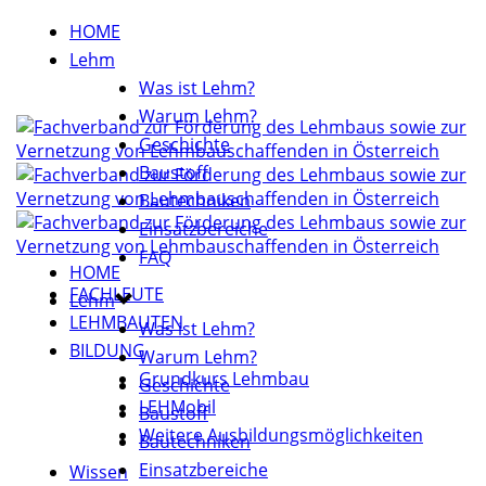
HOME
Lehm
Was ist Lehm?
Warum Lehm?
Geschichte
Baustoff
Bautechniken
Einsatzbereiche
FAQ
HOME
FACHLEUTE
Lehm
LEHMBAUTEN
Was ist Lehm?
BILDUNG
Warum Lehm?
Grundkurs Lehmbau
Geschichte
LEHMobil
Baustoff
Weitere Ausbildungsmöglichkeiten
Bautechniken
Einsatzbereiche
Wissen