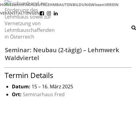
HOME
Lehm
FACHLEUTE
LEHMBAUTEN
BILDUNG
Wissen
VEREIN
VERANSTALTUNGEN
f
i
l
Seminar: Neubau (2-tägig) – Lehmwerk
Waldviertel
Termin Details
Datum:
15
–
16. März 2025
Ort:
Seminarhaus Fred