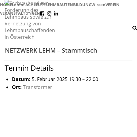
HOME
Lehm
FACHLEUTE
LEHMBAUTEN
BILDUNG
Wissen
VEREIN
VERANSTALTUNGEN
f
i
l
NETZWERK LEHM – Stammtisch
Termin Details
Datum:
5. Februar 2025 19:30
–
22:00
Ort:
Transformer