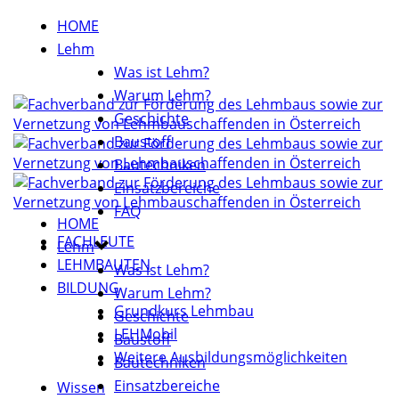
HOME
Lehm
Was ist Lehm?
Warum Lehm?
Geschichte
Baustoff
Bautechniken
Einsatzbereiche
FAQ
HOME
FACHLEUTE
Lehm
LEHMBAUTEN
Was ist Lehm?
BILDUNG
Warum Lehm?
Grundkurs Lehmbau
Geschichte
LEHMobil
Baustoff
Weitere Ausbildungsmöglichkeiten
Bautechniken
Einsatzbereiche
Wissen