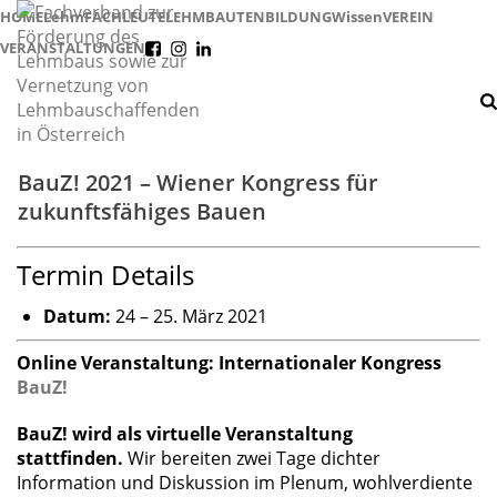
HOME
Lehm
FACHLEUTE
LEHMBAUTEN
BILDUNG
Wissen
VEREIN
VERANSTALTUNGEN
f
i
l
BauZ! 2021 – Wiener Kongress für
zukunftsfähiges Bauen
Termin Details
Datum:
24
–
25. März 2021
Online Veranstaltung: Internationaler Kongress
BauZ!
BauZ! wird als virtuelle Veranstaltung
stattfinden.
Wir bereiten zwei Tage dichter
Information und Diskussion im Plenum, wohlverdiente