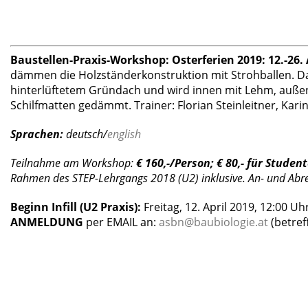
Baustellen-Praxis-Workshop:
Osterferien 2019: 12.-26.
dämmen die Holzständerkonstruktion mit Strohballen. D
hinterlüftetem Gründach und wird innen mit Lehm, außen 
Schilfmatten gedämmt. Trainer: Florian Steinleitner, Karin
Sprachen:
deutsch/
english
Teilnahme am Workshop:
€ 160,-/Person; € 80,- für Studen
Rahmen des STEP-Lehrgangs 2018 (U2) inklusive. An- und Abre
Beginn Infill (U2 Praxis):
Freitag, 12. April 2019, 12:00 Uh
ANMELDUNG
per EMAIL an:
asbn@baubiologie.at
(betref