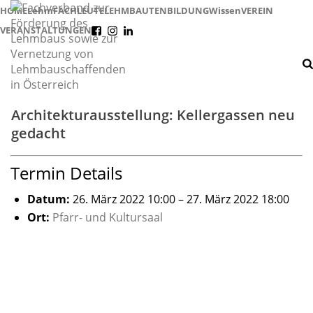
HOME
Lehm
FACHLEUTE
LEHMBAUTEN
BILDUNG
Wissen
VEREIN
VERANSTALTUNGEN
f
i
l
Architekturausstellung: Kellergassen neu
gedacht
Termin Details
Datum:
26. März 2022 10:00
–
27. März 2022 18:00
Ort:
Pfarr- und Kultursaal