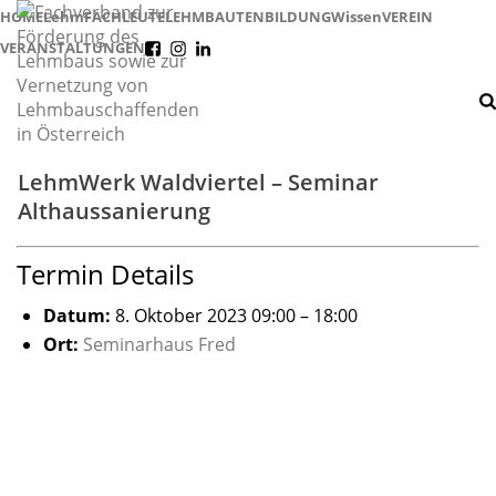
HOME
Lehm
FACHLEUTE
LEHMBAUTEN
BILDUNG
Wissen
VEREIN
VERANSTALTUNGEN
f
i
l
LehmWerk Waldviertel – Seminar
Althaussanierung
Termin Details
Datum:
8. Oktober 2023 09:00
–
18:00
Ort:
Seminarhaus Fred